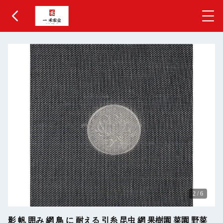
2
/
6
影 帆 囲み 網 鳥 に 耐える 引糸 昆虫 網 果樹園 菜園 野菜