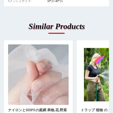
6メッシュサイズ:
50*25 40*25
Similar Products
ナイロンとHDPEの庭網 果物,花,野菜
トラップ 植物 の た