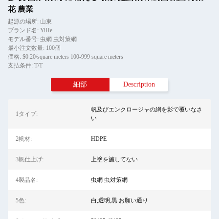
花 農業
起源の場所: 山東
ブランド名: YiHe
モデル番号: 虫網 虫対策網
最小注文数量: 100個
価格: $0.20/square meters 100-999 square meters
支払条件: T/T
細部
Description
帆及びエンクロージャの網を影で覆いなさ
1タイプ:
い
2帆材:
HDPE
3帆仕上げ:
上塗を施してない
4製品名:
虫網 虫対策網
5色:
白,透明,黒 お願い通り