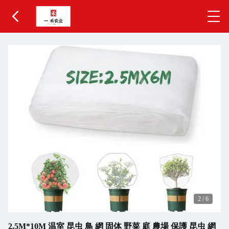
2
/
6
2.5M*10M 温室 昆虫 鳥 網 固体 野菜 庭 農場 保護 昆虫 網