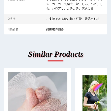
ス、カ、ガ、丸薬虫、蠍、しみ、ヘビ、く
も、シロアリ、カチカチ、穴あけ器
7特徴:
、支持できる使い捨て可能、貯蔵される
8製品名:
昆虫網の囲み
Similar Products