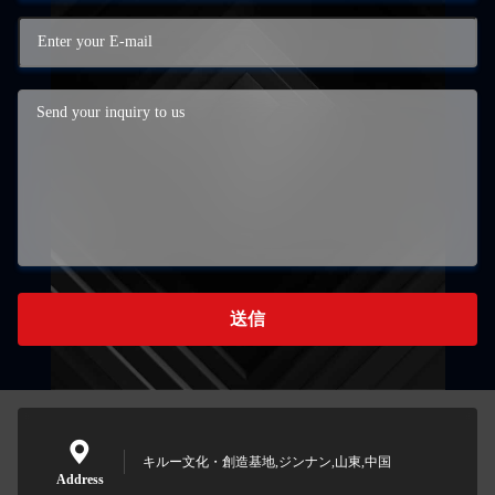
送信
キルー文化・創造基地,ジンナン,山東,中国
Address