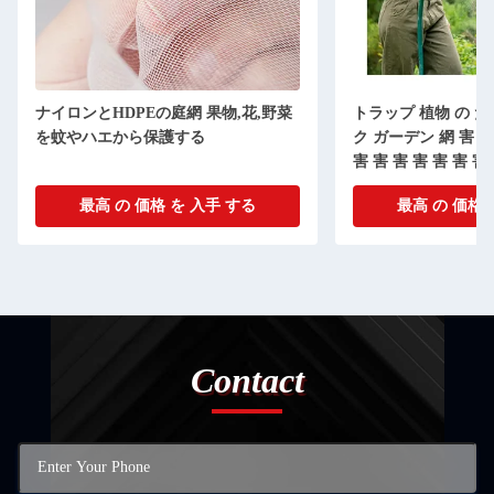
ナイロンとHDPEの庭網 果物,花,野菜
トラップ 植物 の た
を蚊やハエから保護する
ク ガーデン 網 害 害 
害 害 害 害 害 害 害
害 害 害 害 害 害 害
最高 の 価格 を 入手 する
最高 の 価格 
害 害 害 害 害 害 害
害 害 害 害 害 害 害
害 害 害 害 害 害 害
害 害 害 害 害 害 害
害 害 害 害 害 害 害
害 害 害 害 害 害 害
害 害 害 害 害 害 害
Contact