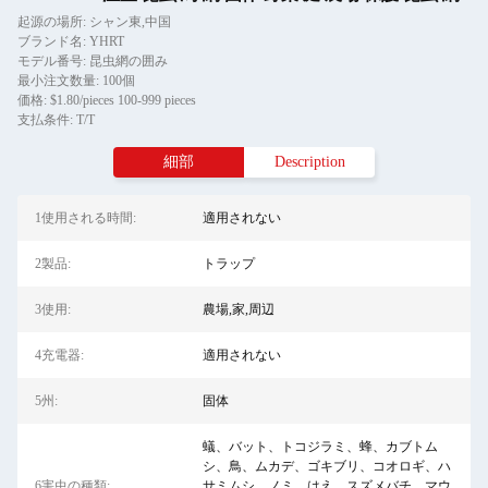
起源の場所: シャン東,中国
ブランド名: YHRT
モデル番号: 昆虫網の囲み
最小注文数量: 100個
価格: $1.80/pieces 100-999 pieces
支払条件: T/T
細部
Description
1使用される時間:
適用されない
2製品:
トラップ
3使用:
農場,家,周辺
4充電器:
適用されない
5州:
固体
蟻、バット、トコジラミ、蜂、カブトム
シ、鳥、ムカデ、ゴキブリ、コオロギ、ハ
6害虫の種類:
サミムシ、ノミ、はえ、スズメバチ、マウ