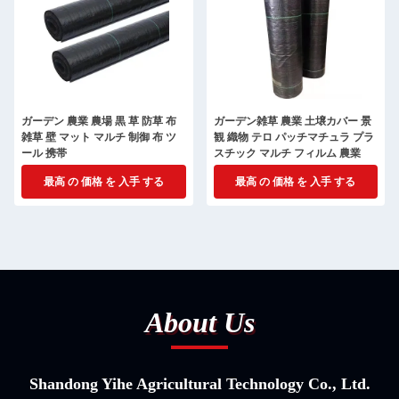
ガーデン 農業 農場 黒 草 防草 布
ガーデン雑草 農業 土壌カバー 景
雑草 壁 マット マルチ 制御 布 ツ
観 織物 テロ パッチマチュラ プラ
ール 携帯
スチック マルチ フィルム 農業
最高 の 価格 を 入手 する
最高 の 価格 を 入手 する
About Us
Shandong Yihe Agricultural Technology Co., Ltd.