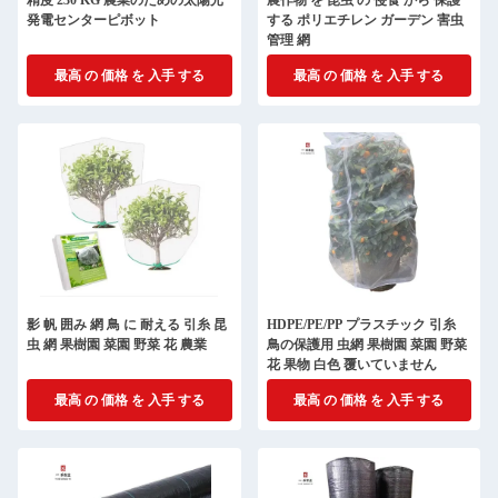
精度 230 KG 農業のための太陽光
農作物 を 昆虫 の 侵食 から 保護
発電センターピボット
する ポリエチレン ガーデン 害虫
管理 網
最高 の 価格 を 入手 する
最高 の 価格 を 入手 する
影 帆 囲み 網 鳥 に 耐える 引糸 昆
HDPE/PE/PP プラスチック 引糸
虫 網 果樹園 菜園 野菜 花 農業
鳥の保護用 虫網 果樹園 菜園 野菜
花 果物 白色 覆いていません
最高 の 価格 を 入手 する
最高 の 価格 を 入手 する