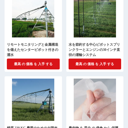
リモートモニタリングと金属構造
水を節約する中心ピボットスプリ
を備えたセンターピボット付きの
ンクラーとエンジンの30インチ直
灌水
径の灌輸システム
最高 の 価格 を 入手 する
最高 の 価格 を 入手 する