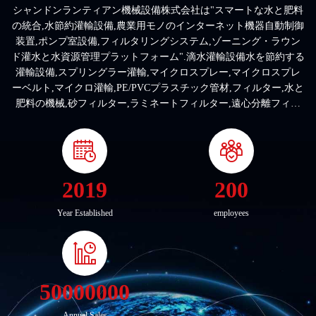
シャンドンランティアン機械設備株式会社は"スマートな水と肥料
の統合,水節約灌輸設備,農業用モノのインターネット機器自動制御
装置,ポンプ室設備,フィルタリングシステム,ゾーニング・ラウン
ド灌水と水資源管理プラットフォーム".滴水灌輸設備水を節約する
灌輸設備,スプリングラー灌輸,マイクロスプレー,マイクロスプレ
ーベルト,マイクロ灌輸,PE/PVCプラスチック管材,フィルター,水と
肥料の機械,砂フィルター,ラミネートフィルター,遠心分離フィル
ター,肥料アプリケーション,スプリングラー,ロールスプリングラ
ー,翻訳スプリングラー,ポイントスプリンクラーと水と肥料を統合
した灌輸設備,その他の水節約灌輸設備 研究を準備する水節約灌輸
会社開発,生産,管理,技術的なサービスを1つに; 農業用水節約灌輸
プロジェクトの入札と建設を進めます!農地のための建設設計とソ
2019
200
リューションを提供温室,庭園,果樹園,など!! 私たちは,工場を出る
製品のための品質保証を提供するために,研究開発チームと生産ラ
Year Established
employees
インを持っています.誠にあなたとの深い協力を期待します!プロの
生産・加工会社完全で科学的な品質管理システムです. 山東ラ...
50000000
Annual Sales