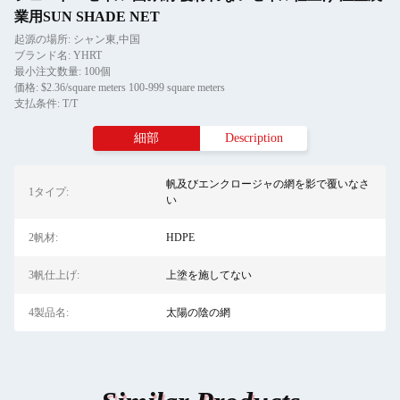
業用SUN SHADE NET
起源の場所: シャン東,中国
ブランド名: YHRT
最小注文数量: 100個
価格: $2.36/square meters 100-999 square meters
支払条件: T/T
細部
Description
帆及びエンクロージャの網を影で覆いなさ
1タイプ:
い
2帆材:
HDPE
3帆仕上げ:
上塗を施してない
4製品名:
太陽の陰の網