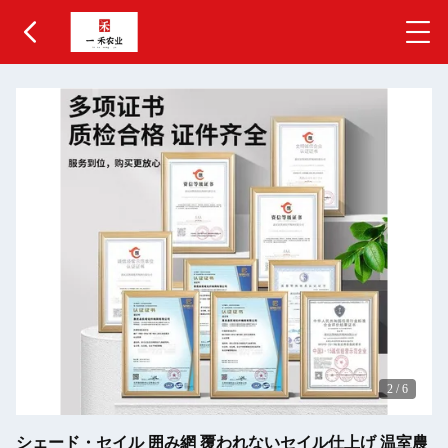
2
/
6
シェード・セイル 囲み網 覆われないセイル仕上げ 温室農