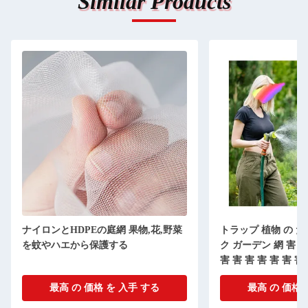
Similar Products
ナイロンとHDPEの庭網 果物,花,野菜
トラップ 植物 の た
を蚊やハエから保護する
ク ガーデン 網 害 害 
害 害 害 害 害 害 害
害 害 害 害 害 害 害
最高 の 価格 を 入手 する
最高 の 価格 
害 害 害 害 害 害 害
害 害 害 害 害 害 害