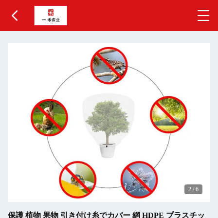
2
/
6
保護 植物 果物 引き付け糸でカバー 網 HDPE プラスチッ