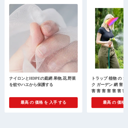
ナイロンとHDPEの庭網 果物,花,野菜
トラップ 植物 の た
を蚊やハエから保護する
ク ガーデン 網 害 害 
害 害 害 害 害 害 害
害 害 害 害 害 害 害
最高 の 価格 を 入手 する
最高 の 価格 
害 害 害 害 害 害 害
害 害 害 害 害 害 害
害 害 害 害 害 害 害
害 害 害 害 害 害 害