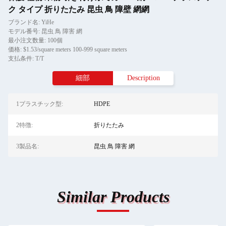
ク タイプ 折りたたみ 昆虫 鳥 障壁 網網
ブランド名: YiHe
モデル番号: 昆虫 鳥 障害 網
最小注文数量: 100個
価格: $1.53/square meters 100-999 square meters
支払条件: T/T
細部
Description
1プラスチック型:
HDPE
2特徴:
折りたたみ
3製品名:
昆虫 鳥 障害 網
Similar Products