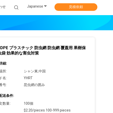
Japanese
わせ
見積依頼
HDPE プラスチック 防虫網 防虫網 覆蓋用 果樹保
虫袋 効果的な害虫対策
詳細:
場所:
シャン東,中国
ド名:
YHRT
番号:
昆虫網の囲み
配送条件:
文数量:
100個
$2.20/pieces 100-999 pieces