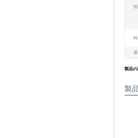
州
特
港
製品の
製