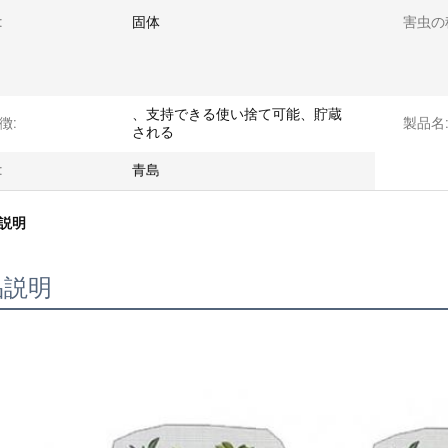
:
固体
害虫の
、支持できる使い捨て可能、貯蔵
徴:
製品名
される
:
青島
説明
品説明