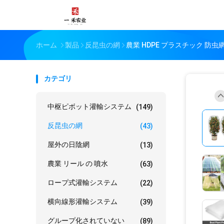
ホーム
製品
反昆虫の網
農業 HDPE プラスチック 防
カテゴリ
中枢ピボット灌輸システム
(149)
反昆虫の網
(43)
屋外の日陰網
(13)
農業 リール の 噴水
(63)
ロープ式灌輸システム
(22)
横向線形灌輸システム
(39)
グループ化されていない
(89)