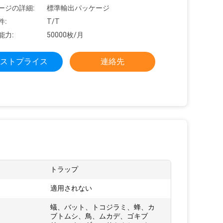
ージの詳細:
標準輸出パッケージ
件:
T/T
能力:
50000枚/月
ストプライス
連絡先
トラップ
:
適用されない
蟻、バット、トコジラミ、蜂、カ
ブトムシ、鳥、ムカデ、ゴキブ