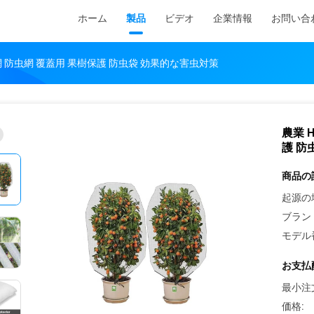
ホーム
製品
ビデオ
企業情報
お問い合
虫網 防虫網 覆蓋用 果樹保護 防虫袋 効果的な害虫対策
農業 
護 防
商品の
起源の
ブラン
モデル
お支払
最小注
価格: