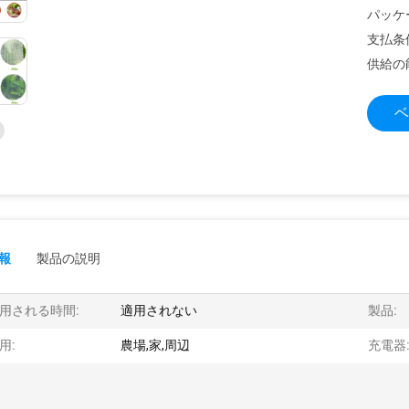
パッケ
支払条
供給の
ベ
報
製品の説明
用される時間:
適用されない
製品:
用:
農場,家,周辺
充電器