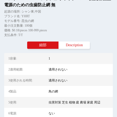
電源のための虫歯防止網 無
起源の場所: シャン東,中国
ブランド名: YHRT
モデル番号: 昆虫の網
最小注文数量: 100個
価格: $0.18/pieces 100-999 pieces
支払条件: T/T
細部
Description
1容量:
1
2適用範囲:
適用されない
3使用される時間:
適用されない
4製品:
鳥の網
5使用:
虫害対策 芝生 植物 庭 農場 家庭 周辺
6電源:
ない