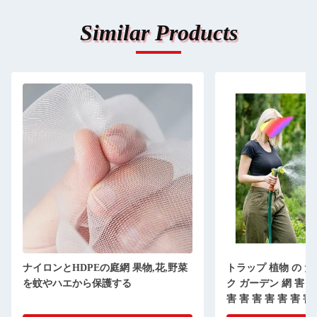
Similar Products
ナイロンとHDPEの庭網 果物,花,野菜
トラップ 植物 の た
を蚊やハエから保護する
ク ガーデン 網 害 害 
害 害 害 害 害 害 害
害 害 害 害 害 害 害