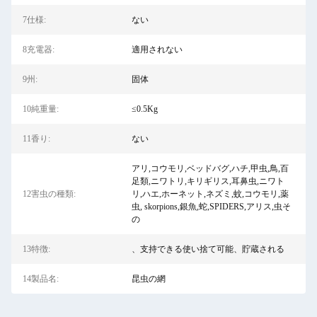
7仕様:
ない
8充電器:
適用されない
9州:
固体
10純重量:
≤0.5Kg
11香り:
ない
アリ,コウモリ,ベッドバグ,ハチ,甲虫,鳥,百
足類,ニワトリ,キリギリス,耳鼻虫,ニワト
12害虫の種類:
リ,ハエ,ホーネット,ネズミ,蚊,コウモリ,薬
虫, skorpions,銀魚,蛇,SPIDERS,アリス,虫そ
の
13特徴:
、支持できる使い捨て可能、貯蔵される
14製品名:
昆虫の網