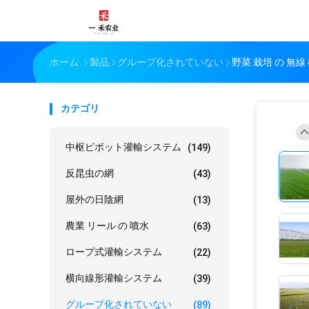
ホーム
製品
グループ化されていない
野菜 栽培 の 無線
カテゴリ
中枢ピボット灌輸システム
(149)
反昆虫の網
(43)
屋外の日陰網
(13)
農業 リール の 噴水
(63)
ロープ式灌輸システム
(22)
横向線形灌輸システム
(39)
グループ化されていない
(89)