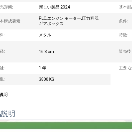
売形態:
新しい製品 2024
基本部
PLC,エンジン,モーター,圧力容器,
本構成要素:
条件:
ギアボックス
料:
メタル
特徴:
径:
販売後
16.8 cm
証:
1 年
主要 な
重:
3800 KG
説明
品説明