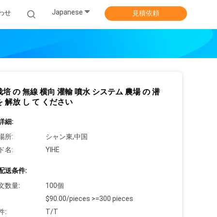
Japanese
わせ
見積依頼
栽培 の 無線 横向 灌輸 噴水 システム 農場 の 潜
を 解放 し て ください
詳細:
場所:
シャン東,中国
ド名:
YIHE
配送条件:
文数量:
100個
$90.00/pieces >=300 pieces
件:
T/T