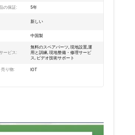
品の保証:
5年
新しい
中国製
無料のスペアパーツ, 現地設置,運
サービス:
用と訓練, 現地整備・修理サービ
ス, ビデオ技術サポート
 売り物:
IOT