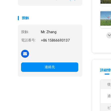
接触
接触:
Mr. Zhang
電話番号:
+86 15866693137
連絡先
詳細情
使
適
ビ