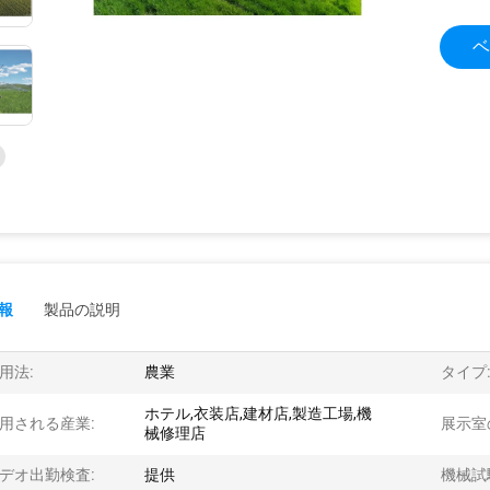
ベ
報
製品の説明
用法:
農業
タイプ
ホテル,衣装店,建材店,製造工場,機
用される産業:
展示室
械修理店
デオ出勤検査:
提供
機械試