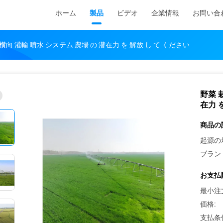
ホーム
製品
ビデオ
企業情報
お問い合
 横向 灌輸 噴水 システム 農場 の 潜在力 を 解放 し て ください
野菜 
在力 
商品の
起源の
ブラン
お支払
最小注
価格:
支払条