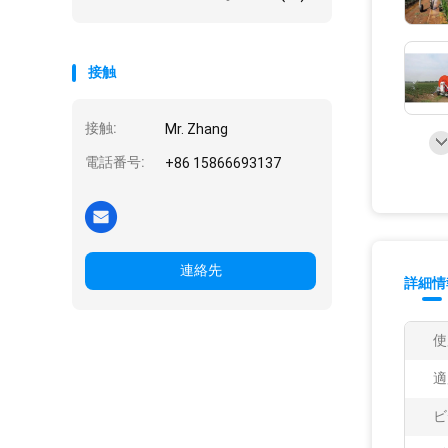
接触
接触:
Mr. Zhang
電話番号:
+86 15866693137
連絡先
詳細情
使
適
ビ