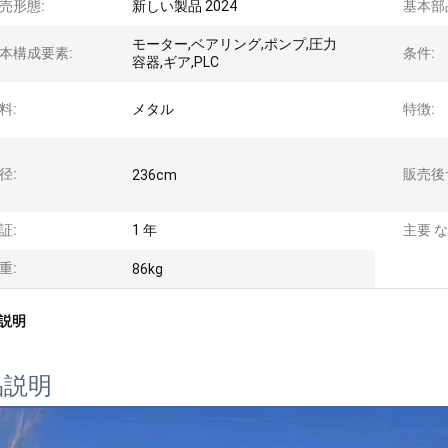
売形態:
新しい製品 2024
基本部
モーター,ベアリング,ポンプ,圧力
本構成要素:
条件:
容器,ギア,PLC
料:
メタル
特徴:
径:
販売後
236cm
証:
1 年
主要 な
重:
86kg
説明
品説明