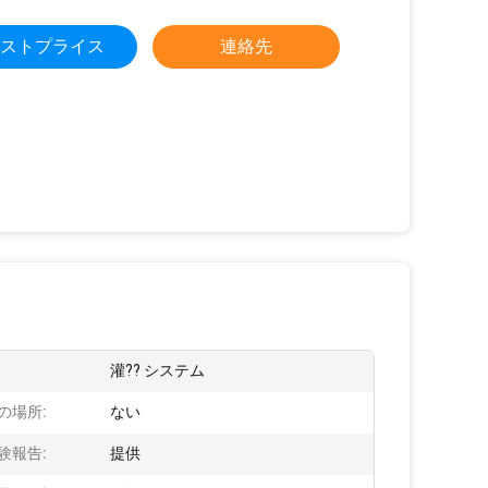
ストプライス
連絡先
:
灌?? システム
の場所:
ない
験報告:
提供