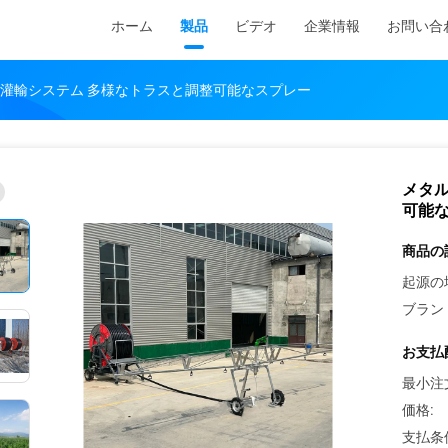
ホーム
製品
ビデオ
企業情報
お問い合
灌輸システム 多様なトラスと調整可能なスプレー
メタ
可能
商品の
起源の
ブラン
お支払
最小注
価格:
支払条