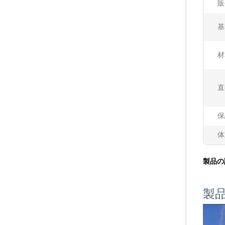
販
基
材
直
保
体
製品の
製