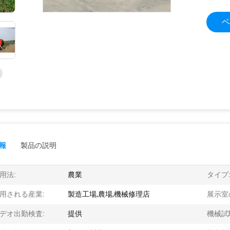
ベ
報
製品の説明
用法:
農業
タイプ
用される産業:
製造工場,農場,機械修理店
展示室
デオ出勤検査:
提供
機械試