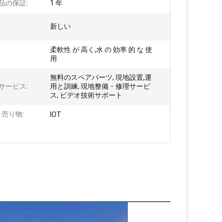
品の保証:
1 年
新しい
柔軟性 が 高く,水 の 効率 的 な 使
用
無料のスペアパーツ, 現地設置,運
サービス:
用と訓練, 現地整備・修理サービ
ス, ビデオ技術サポート
 売り物:
IOT