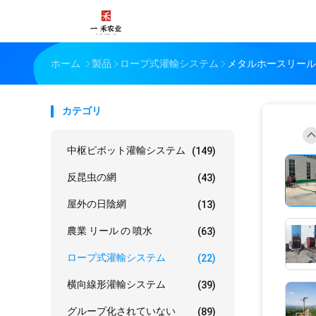
ホーム
製品
ロープ式灌輸システム
メタルホースリール
カテゴリ
中枢ピボット灌輸システム
(149)
反昆虫の網
(43)
屋外の日陰網
(13)
農業 リール の 噴水
(63)
ロープ式灌輸システム
(22)
横向線形灌輸システム
(39)
グループ化されていない
(89)