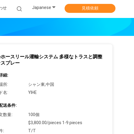
Japanese
わせ
見積依頼
ルホースリール灌輸システム 多様なトラスと調整
なスプレー
詳細:
場所:
シャン東,中国
ド名:
YIHE
配送条件:
文数量:
100個
$3,800.00/pieces 1-9 pieces
件:
T/T