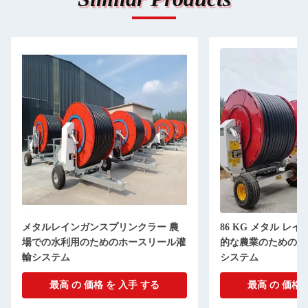
メタルレインガンスプリンクラー 農
86 KG メタル レ
場での水利用のためのホースリール灌
的な農業のためのホ
輸システム
システム
最高 の 価格 を 入手 する
最高 の 価格 