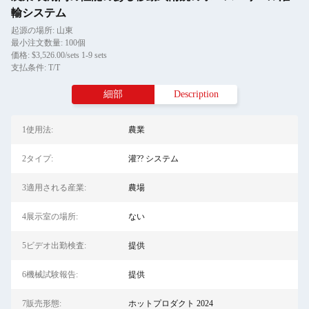
輸システム
起源の場所: 山東
最小注文数量: 100個
価格: $3,526.00/sets 1-9 sets
支払条件: T/T
細部
Description
1使用法:
農業
2タイプ:
灌?? システム
3適用される産業:
農場
4展示室の場所:
ない
5ビデオ出勤検査:
提供
6機械試験報告:
提供
7販売形態:
ホットプロダクト 2024