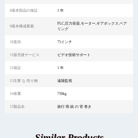
8基本部品の保証:
1 年
PLC,圧力容器,モーター,ギアボックス,ベア
9基本構成要素:
リング
10直径:
75インチ
11販売後サービス:
ビデオ技術サポート
12保証:
1 年
13主要 な 売り物:
遠隔監視
14体重:
750kg
15製品名:
旅行 雨 銃 の 管 巻き
Similar Products