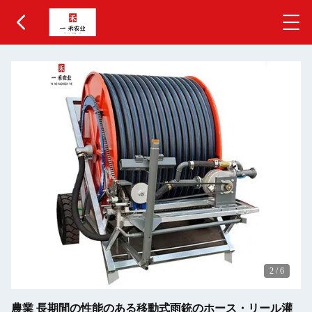
2
/
6
農業 長期間の性能のある移動式雨銃のホース・リール灌