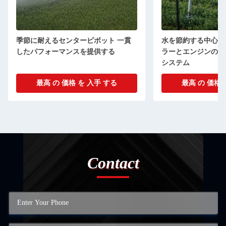
季節に耐えるセンターピボット 一貫
水を節約する中心ピ
したパフォーマンスを提供する
ラーとエンジンの3
システム
最高 の 価格 を 入手 する
最高 の 価格 
Contact