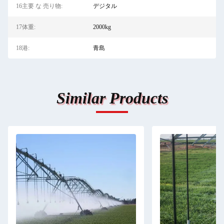
16主要 な 売り物:
デジタル
17体重:
2000kg
18港:
青島
Similar Products