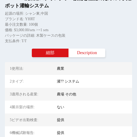
ボット灌輸システム
起源の場所: シャン東,中国
ブランド名: YHRT
最小注文数量: 100個
価格: $3,000.00/sets >=1 sets
パッケージの詳細: 木製ケースの包装
支払条件: T/T
細部
Description
1使用法:
農業
2タイプ:
灌?? システム
3適用される産業:
農場 その他
4展示室の場所:
ない
5ビデオ出勤検査:
提供
6機械試験報告:
提供