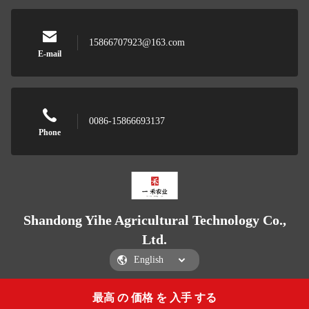
15866707923@163.com
E-mail
0086-15866693137
Phone
Shandong Yihe Agricultural Technology Co.,
Ltd.
最高 の 価格 を 入手 する
Get a Quote
Shandong Yihe Agricultural Technology Co., Ltd.