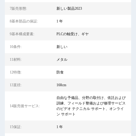
7販売形態:
新しい製品2023
8基本部品の保証:
1 年
9基本構成要素:
PLCの軸受け、ギヤ
10条件:
新しい
11材料:
メタル
12特徴:
防食
13直径:
168cm
自由な予備品、分野の取付け、依託および
訓練、フィールド整備および修理サービス
14販売後サービス:
のビデオ テクニカル サポート、オンライ
ン サポート
15保証:
1 年