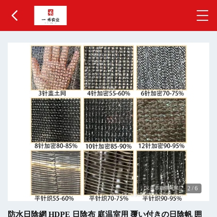
2
/
6
防水日陰網 HDPE 日陰布 庭温室用 覆い付きの日陰帆 囲