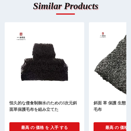
Similar Products
恒久的な侵食制御水のための3次元斜
斜面 草 保護 生態 保
面草保護毛布を組み立てた
毛布
最高 の 価格 を 入手 する
最高 の 価格 