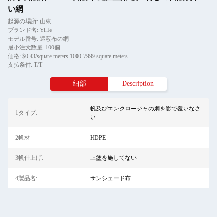
い網
起源の場所: 山東
ブランド名: YiHe
モデル番号: 遮蔽布の網
最小注文数量: 100個
価格: $0.43/square meters 1000-7999 square meters
支払条件: T/T
細部
Description
帆及びエンクロージャの網を影で覆いなさ
1タイプ:
い
2帆材:
HDPE
3帆仕上げ:
上塗を施してない
4製品名:
サンシェード布