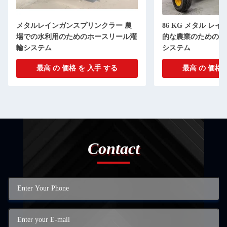
メタルレインガンスプリンクラー 農
86 KG メタル レ
場での水利用のためのホースリール灌
的な農業のためのホ
輸システム
システム
最高 の 価格 を 入手 する
最高 の 価格 
Contact