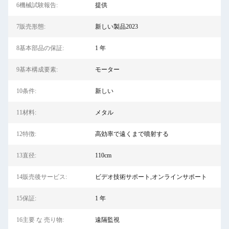
6機械試験報告:
提供
7販売形態:
新しい製品2023
8基本部品の保証:
1 年
9基本構成要素:
モーター
10条件:
新しい
11材料:
メタル
12特徴:
高効率で遠くまで噴射する
13直径:
110cm
14販売後サービス:
ビデオ技術サポート,オンラインサポート
15保証:
1 年
16主要 な 売り物:
遠隔監視