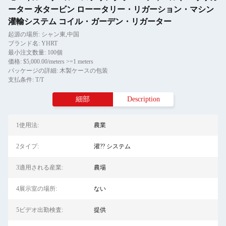
ーター 水タービン ローータリー・リガーション・マシン
灌輸システム コイル・ガーデン・リガーター
起源の場所: シャン東,中国
ブランド名: YHRT
最小注文数量: 100個
価格: $5,000.00/meters >=1 meters
パッケージの詳細: 木製ケースの包装
支払条件: T/T
細部
Description
1使用法:
農業
2タイプ:
灌?? システム
3適用される産業:
農場
4展示室の場所:
ない
5ビデオ出勤検査:
提供