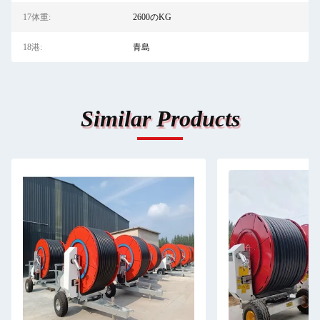
17体重:
2600のKG
18港:
青島
Similar Products